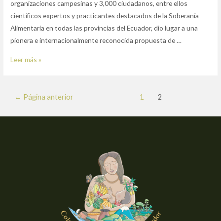
organizaciones campesinas y 3,000 ciudadanos, entre ellos
científicos expertos y practicantes destacados de la Soberanía
Alimentaria en todas las provincias del Ecuador, dio lugar a una
pionera e internacionalmente reconocida propuesta de …
DECLARACIÓN
Leer más »
DEL
COLECTIVO
Paginación
NACIONAL
←
Página anterior
1
2
de
AGROECOLOGICO
entradas
FRENTE
A
LA
PROPUESTA
DE
LEY
DE
AGROBIODIVERSIDAD,
SEMILLAS