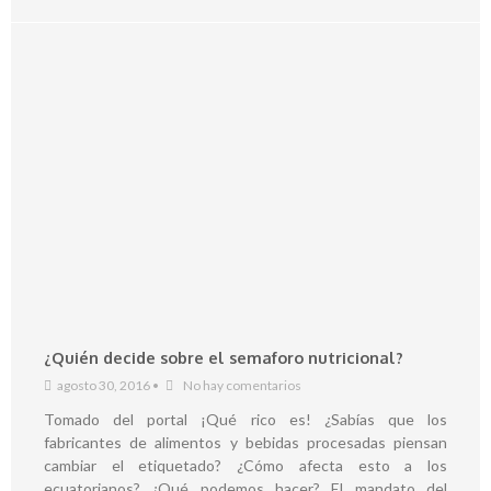
¿Quién decide sobre el semaforo nutricional?
agosto 30, 2016
•
No hay comentarios
Tomado del portal ¡Qué rico es! ¿Sabías que los
fabricantes de alimentos y bebidas procesadas piensan
cambiar el etiquetado? ¿Cómo afecta esto a los
ecuatorianos? ¿Qué podemos hacer? El mandato del