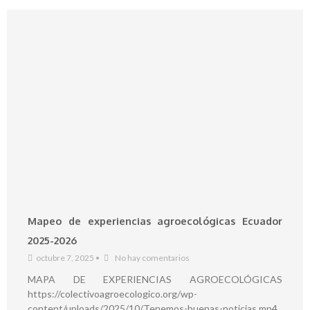
Mapeo de experiencias agroecológicas Ecuador
2025-2026
octubre 7, 2025
•
No hay comentarios
MAPA DE EXPERIENCIAS AGROECOLÓGICAS
https://colectivoagroecologico.org/wp-
content/uploads/2025/10/Tenemos-buenas-noticias.mp4