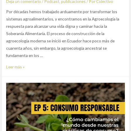
Deja un comentario
/
Podcast
,
publicaciones
/ Por
Colectivo
Por décadas hemos trabajado arduamente por transformar los
sistemas agroalimentarios, y encontramos en la Agroecología la
respuesta para alcanzar una vida digna y caminar hacia la
Soberanía Alimentaria. El proceso de construcción de la
agroecología moderna se inició en Ecuador hace poco más de
cuarenta años, sin embargo, la agroecología ancestral se
fundamenta en los …
Episodio
Leer más »
6:
Sistemas
Participativos
de
garantía