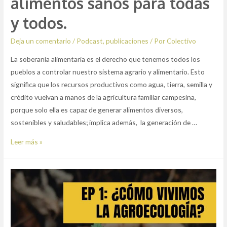
alimentos sanos para todas
y todos.
Deja un comentario
/
Podcast
,
publicaciones
/ Por
Colectivo
La soberanía alimentaria es el derecho que tenemos todos los
pueblos a controlar nuestro sistema agrario y alimentario. Esto
significa que los recursos productivos como agua, tierra, semilla y
crédito vuelvan a manos de la agricultura familiar campesina,
porque solo ella es capaz de generar alimentos diversos,
sostenibles y saludables; implica además, la generación de …
Episodio
Leer más »
2:
Hablemos
de
Soberanía
Alimentaria:
alimentos