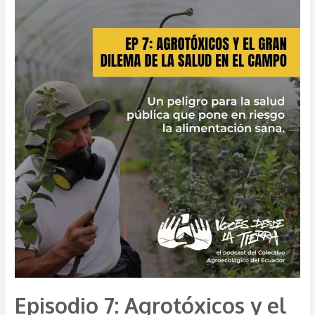
para
la
Territorialización
de
la
Agroecología
Episodio 7: Agrotóxicos y el