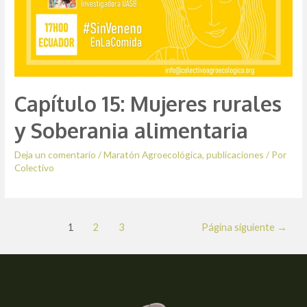
Capítulo 15: Mujeres rurales
y Soberania alimentaria
Deja un comentario
/
Maratón Agroecológica
,
publicaciones
/ Por
Colectivo
Paginación
1
2
3
Página siguiente
→
de
entradas