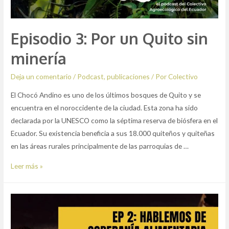
Episodio 3: Por un Quito sin
minería
Deja un comentario
/
Podcast
,
publicaciones
/ Por
Colectivo
El Chocó Andino es uno de los últimos bosques de Quito y se
encuentra en el noroccidente de la ciudad. Esta zona ha sido
declarada por la UNESCO como la séptima reserva de biósfera en el
Ecuador. Su existencia beneficia a sus 18.000 quiteños y quiteñas
en las áreas rurales principalmente de las parroquias de …
Episodio
Leer más »
3:
Por
un
Quito