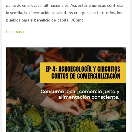
parte de empresas multinacionales. Así, estas empresas controlan
la semilla, la alimentación, la salud, los cuerpos, los territorios, los
pueblos para el beneficio del capital. ¿Cómo …
Episodio
Leer más »
5:
Consumo
responsable