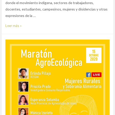
donde el movimiento indígena, sectores de trabajadores,
docentes, estudiantes, campesinos, mujeres y disidencias y otras
expresiones de la …
Episodio
Leer más »
0:
Ollas
comunitarias,
espacios
de
soberanía
y
resistencia