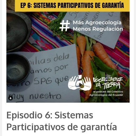
gran
dilema
de
la
salud
en
el
campo
Episodio 6: Sistemas
Participativos de garantía